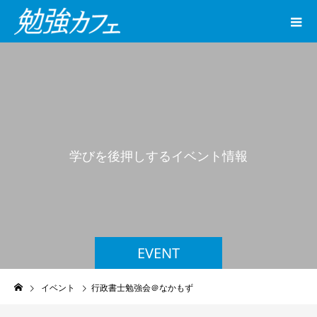
学
び
を
後
押
し
す
る
イ
ベ
ン
ト
情
報
EVENT
イベント
行政書士勉強会＠なかもず